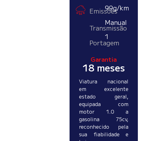
99g/km
Emissões
Manual
Transmissão
1
Portagem
Garantia
18 meses
Viatura nacional
em excelente
estado geral,
equipada com
motor 1.0 a
gasolina 75cv,
reconhecido pela
sua fiabilidade e