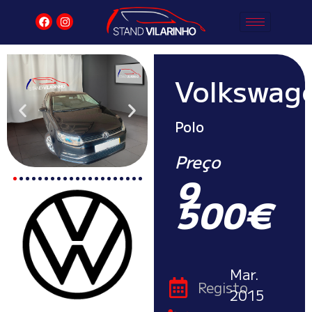
Volkswag
Polo
Preço
9
500€
Mar.
Registo
2015