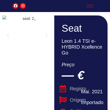
Seat
Leon 1.4 TSI e-
HYBRID Xcellence
Go
Preço
— €
Registo
Mai. 2021
Origem
Importado