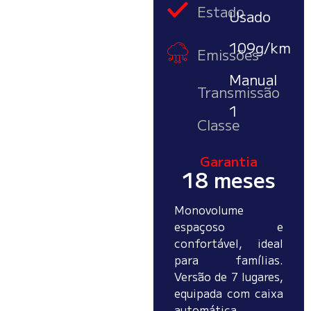
Estado
Usado
109g/km
Emissões
Manual
Transmissão
1
Classe
Garantia
18 meses
Monovolume
espaçoso e
confortável, ideal
para famílias.
Versão de 7 lugares,
equipada com caixa
automática,