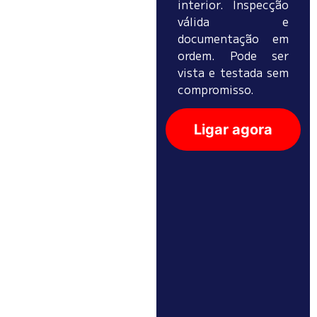
interior. Inspecção
válida e
documentação em
ordem. Pode ser
vista e testada sem
compromisso.
Ligar agora