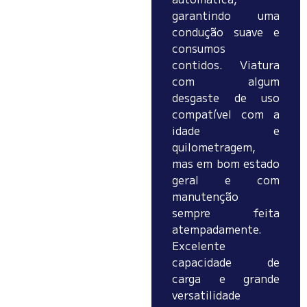
garantindo uma
condução suave e
consumos
contidos. Viatura
com algum
desgaste de uso
compatível com a
idade e
quilometragem,
mas em bom estado
geral e com
manutenção
sempre feita
atempadamente.
Excelente
capacidade de
carga e grande
versatilidade