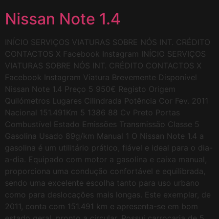
Nissan Note 1.4
INÍCIO SERVIÇOS VIATURAS SOBRE NÓS INT. CRÉDITO
CONTACTOS X Facebook Instagram INÍCIO SERVIÇOS
VIATURAS SOBRE NÓS INT. CRÉDITO CONTACTOS X
Facebook Instagram Viatura Brevemente Disponível
Nissan Note 1.4 Preço 5 950€ Registo Origem
Quilómetros Lugares Cilindrada Potência Cor Fev. 2011
Nacional 151.491Km 5 1386 88 Cv Preto Portas
Combustível Estado Emissões Transmissão Classe 5
Gasolina Usado 89g/km Manual 1 O Nissan Note 1.4 a
gasolina é um utilitário prático, fiável e ideal para o dia-
a-dia. Equipado com motor a gasolina e caixa manual,
proporciona uma condução confortável e equilibrada,
sendo uma excelente escolha tanto para uso urbano
como para deslocações mais longas. Este exemplar, de
2011, conta com 151.491 km e apresenta-se em bom
estado geral, pronto a circular. Possui carroçaria de 5