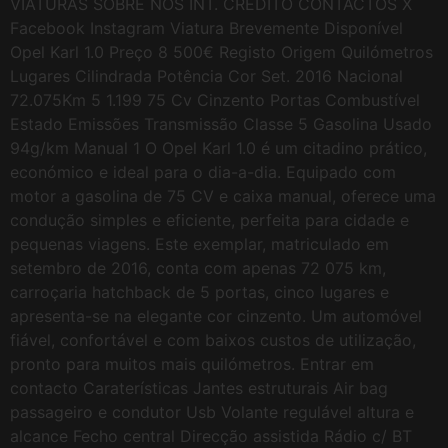
VIATURAS SOBRE NÓS INT. CRÉDITO CONTACTOS X
Facebook Instagram Viatura Brevemente Disponível
Opel Karl 1.0 Preço 8 500€ Registo Origem Quilómetros
Lugares Cilindrada Potência Cor Set. 2016 Nacional
72.075Km 5 1.199 75 Cv Cinzento Portas Combustível
Estado Emissões Transmissão Classe 5 Gasolina Usado
94g/km Manual 1 O Opel Karl 1.0 é um citadino prático,
económico e ideal para o dia-a-dia. Equipado com
motor a gasolina de 75 CV e caixa manual, oferece uma
condução simples e eficiente, perfeita para cidade e
pequenas viagens. Este exemplar, matriculado em
setembro de 2016, conta com apenas 72 075 km,
carroçaria hatchback de 5 portas, cinco lugares e
apresenta-se na elegante cor cinzento. Um automóvel
fiável, confortável e com baixos custos de utilização,
pronto para muitos mais quilómetros. Entrar em
contacto Caraterísticas Jantes estruturais Air bag
passageiro e condutor Usb Volante regulável altura e
alcance Fecho central Direcção assistida Rádio c/ BT