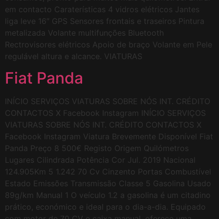
em contacto Caraterísticas 4 vidros elétricos Jantes
liga leve 16″ GPS Sensores frontais e traseiros Pintura
metalizada Volante multifunções Bluetooth
Rectrovisores elétricos Apoio de braço Volante em Pele
regulável altura e alcance. VIATURAS
Fiat Panda
INÍCIO SERVIÇOS VIATURAS SOBRE NÓS INT. CRÉDITO
CONTACTOS X Facebook Instagram INÍCIO SERVIÇOS
VIATURAS SOBRE NÓS INT. CRÉDITO CONTACTOS X
Facebook Instagram Viatura Brevemente Disponível Fiat
Panda Preço 8 500€ Registo Origem Quilómetros
Lugares Cilindrada Potência Cor Jul. 2019 Nacional
124.905Km 5 1.242 70 Cv Cinzento Portas Combustível
Estado Emissões Transmissão Classe 5 Gasolina Usado
89g/km Manual 1 O veículo 1.2 a gasolina é um citadino
prático, económico e ideal para o dia-a-dia. Equipado
com motor de 70 CV e caixa manual, oferece uma